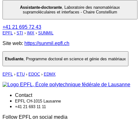
Assistante-doctorante
,
Laboratoire des nanomatériaux
supramoléculaires et interfaces - Chaire Constellium
+41 21 695 72 43
EPFL
›
STI
›
IMX
›
SUNMIL
Site web:
https://sunmil.epfl.ch
Etudiante
,
Programme doctoral en science et génie des matériaux
EPFL
›
ETU
›
EDOC
›
EDMX
Contact
EPFL CH-1015 Lausanne
+41 21 693 11 11
Follow EPFL on social media