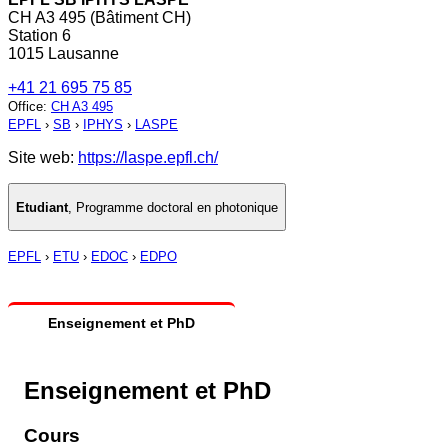
CH A3 495 (Bâtiment CH)
Station 6
1015 Lausanne
+41 21 695 75 85
Office
:
CH A3 495
EPFL
›
SB
›
IPHYS
›
LASPE
Site web:
https://laspe.epfl.ch/
Etudiant
,
Programme doctoral en photonique
EPFL
›
ETU
›
EDOC
›
EDPO
Enseignement et PhD
Enseignement et PhD
Cours