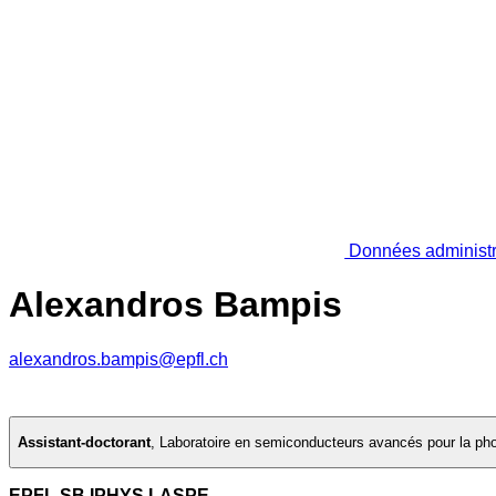
Données administr
Alexandros Bampis
alexandros.bampis@epfl.ch
Assistant-doctorant
,
Laboratoire en semiconducteurs avancés pour la phot
EPFL SB IPHYS LASPE