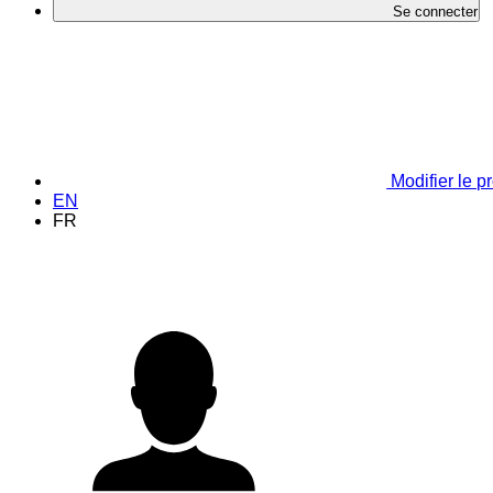
Se connecter
Modifier le pr
EN
FR