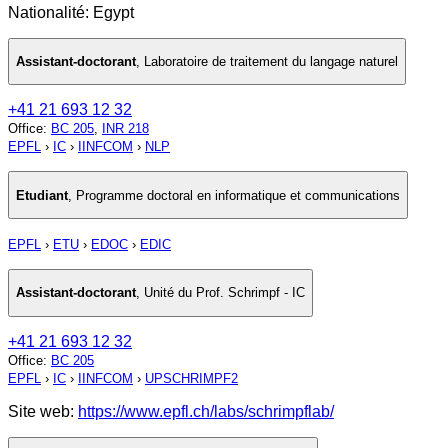
Nationalité: Egypt
Assistant-doctorant
,
Laboratoire de traitement du langage naturel
+41 21 693 12 32
Office
:
BC 205
,
INR 218
EPFL
›
IC
›
IINFCOM
›
NLP
Etudiant
,
Programme doctoral en informatique et communications
EPFL
›
ETU
›
EDOC
›
EDIC
Assistant-doctorant
,
Unité du Prof. Schrimpf - IC
+41 21 693 12 32
Office
:
BC 205
EPFL
›
IC
›
IINFCOM
›
UPSCHRIMPF2
Site web:
https://www.epfl.ch/labs/schrimpflab/