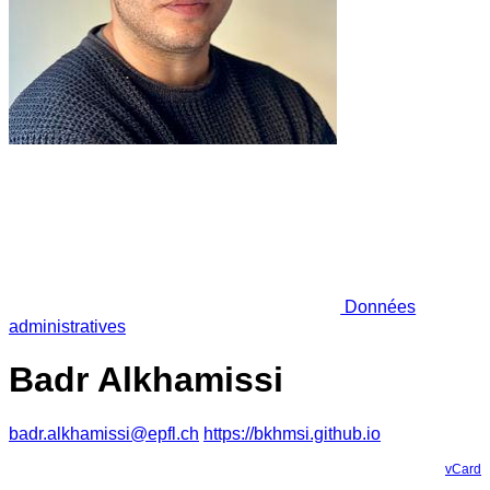
Données
administratives
Badr Alkhamissi
badr.alkhamissi@epfl.ch
https://bkhmsi.github.io
vCard