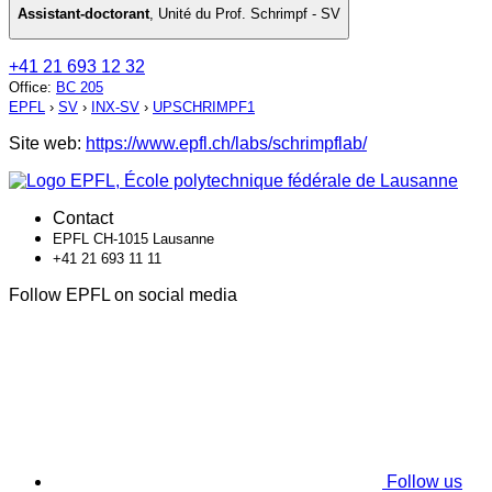
Assistant-doctorant
,
Unité du Prof. Schrimpf - SV
+41 21 693 12 32
Office
:
BC 205
EPFL
›
SV
›
INX-SV
›
UPSCHRIMPF1
Site web:
https://www.epfl.ch/labs/schrimpflab/
Contact
EPFL CH-1015 Lausanne
+41 21 693 11 11
Follow EPFL on social media
Follow us