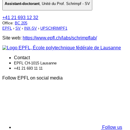
Assistant-doctorant
,
Unité du Prof. Schrimpf - SV
+41 21 693 12 32
Office
:
BC 205
EPFL
›
SV
›
INX-SV
›
UPSCHRIMPF1
Site web:
https://www.epfl.ch/labs/schrimpflab/
Contact
EPFL CH-1015 Lausanne
+41 21 693 11 11
Follow EPFL on social media
Follow us