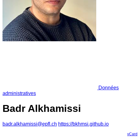
Données
administratives
Badr Alkhamissi
badr.alkhamissi@epfl.ch
https://bkhmsi.github.io
vCard