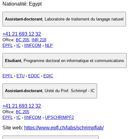
Nationalité: Egypt
Assistant-doctorant
,
Laboratoire de traitement du langage naturel
+41 21 693 12 32
Office
:
BC 205
,
INR 218
EPFL
›
IC
›
IINFCOM
›
NLP
Etudiant
,
Programme doctoral en informatique et communications
EPFL
›
ETU
›
EDOC
›
EDIC
Assistant-doctorant
,
Unité du Prof. Schrimpf - IC
+41 21 693 12 32
Office
:
BC 205
EPFL
›
IC
›
IINFCOM
›
UPSCHRIMPF2
Site web:
https://www.epfl.ch/labs/schrimpflab/