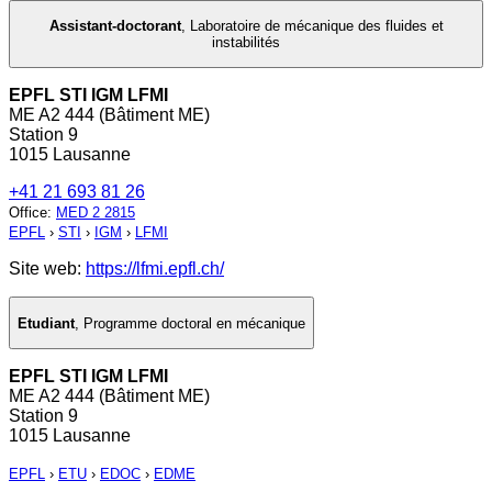
Assistant-doctorant
,
Laboratoire de mécanique des fluides et
instabilités
EPFL STI IGM LFMI
ME A2 444 (Bâtiment ME)
Station 9
1015 Lausanne
+41 21 693 81 26
Office
:
MED 2 2815
EPFL
›
STI
›
IGM
›
LFMI
Site web:
https://lfmi.epfl.ch/
Etudiant
,
Programme doctoral en mécanique
EPFL STI IGM LFMI
ME A2 444 (Bâtiment ME)
Station 9
1015 Lausanne
EPFL
›
ETU
›
EDOC
›
EDME