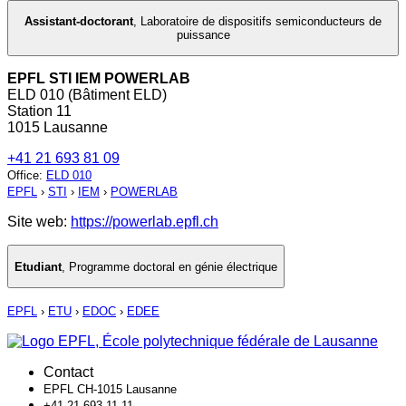
Assistant-doctorant
,
Laboratoire de dispositifs semiconducteurs de
puissance
EPFL STI IEM POWERLAB
ELD 010 (Bâtiment ELD)
Station 11
1015 Lausanne
+41 21 693 81 09
Office
:
ELD 010
EPFL
›
STI
›
IEM
›
POWERLAB
Site web:
https://powerlab.epfl.ch
Etudiant
,
Programme doctoral en génie électrique
EPFL
›
ETU
›
EDOC
›
EDEE
Contact
EPFL CH-1015 Lausanne
+41 21 693 11 11