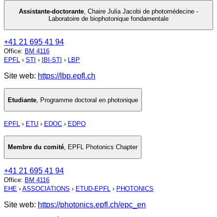
Assistante-doctorante
,
Chaire Julia Jacobi de photomédecine -
Laboratoire de biophotonique fondamentale
+41 21 695 41 94
Office
:
BM 4116
EPFL
›
STI
›
IBI-STI
›
LBP
Site web:
https://lbp.epfl.ch
Etudiante
,
Programme doctoral en photonique
EPFL
›
ETU
›
EDOC
›
EDPO
Membre du comité
,
EPFL Photonics Chapter
+41 21 695 41 94
Office
:
BM 4116
EHE
›
ASSOCIATIONS
›
ETUD-EPFL
›
PHOTONICS
Site web:
https://photonics.epfl.ch/epc_en