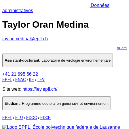
Données
administratives
Taylor Oran Medina
taylor.medina@epfl.ch
vCard
Assistant-doctorant
,
Laboratoire de virologie environnementale
+41 21 695 56 22
EPFL
›
ENAC
›
IIE
›
LEV
Site web:
https://lev.epfl.ch/
Etudiant
,
Programme doctoral en génie civil et environnement
EPFL
›
ETU
›
EDOC
›
EDCE