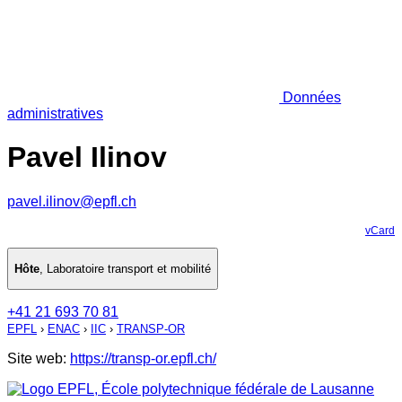
Données
administratives
Pavel Ilinov
pavel.ilinov@epfl.ch
vCard
Hôte
,
Laboratoire transport et mobilité
+41 21 693 70 81
EPFL
›
ENAC
›
IIC
›
TRANSP-OR
Site web:
https://transp-or.epfl.ch/