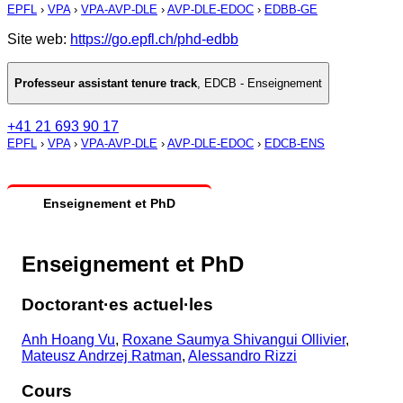
EPFL
›
VPA
›
VPA-AVP-DLE
›
AVP-DLE-EDOC
›
EDBB-GE
Site web:
https://go.epfl.ch/phd-edbb
Professeur assistant tenure track
,
EDCB - Enseignement
+41 21 693 90 17
EPFL
›
VPA
›
VPA-AVP-DLE
›
AVP-DLE-EDOC
›
EDCB-ENS
Enseignement et PhD
Enseignement et PhD
Doctorant·es actuel·les
Anh Hoang Vu
,
Roxane Saumya Shivangui Ollivier
,
Mateusz Andrzej Ratman
,
Alessandro Rizzi
Cours