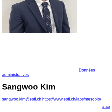
Données
administratives
Sangwoo Kim
sangwoo.kim@epfl.ch
https://www.epfl.ch/labs/mesobio/
vCard