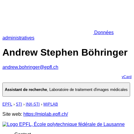
Données
administratives
Andrew Stephen Böhringer
andrew.bohringer@epfl.ch
vCard
Assistant de recherche
,
Laboratoire de traitement d'images médicales
EPFL
›
STI
›
INX-STI
›
MIPLAB
Site web:
https://miplab.epfl.ch/