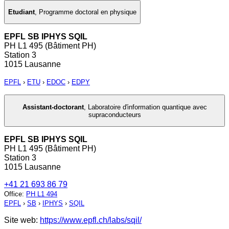
Etudiant
,
Programme doctoral en physique
EPFL SB IPHYS SQIL
PH L1 495 (Bâtiment PH)
Station 3
1015 Lausanne
EPFL
›
ETU
›
EDOC
›
EDPY
Assistant-doctorant
,
Laboratoire d'information quantique avec
supraconducteurs
EPFL SB IPHYS SQIL
PH L1 495 (Bâtiment PH)
Station 3
1015 Lausanne
+41 21 693 86 79
Office
:
PH L1 494
EPFL
›
SB
›
IPHYS
›
SQIL
Site web:
https://www.epfl.ch/labs/sqil/