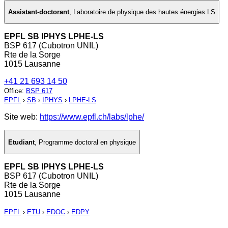
Assistant-doctorant
,
Laboratoire de physique des hautes énergies LS
EPFL SB IPHYS LPHE-LS
BSP 617 (Cubotron UNIL)
Rte de la Sorge
1015 Lausanne
+41 21 693 14 50
Office
:
BSP 617
EPFL
›
SB
›
IPHYS
›
LPHE-LS
Site web:
https://www.epfl.ch/labs/lphe/
Etudiant
,
Programme doctoral en physique
EPFL SB IPHYS LPHE-LS
BSP 617 (Cubotron UNIL)
Rte de la Sorge
1015 Lausanne
EPFL
›
ETU
›
EDOC
›
EDPY