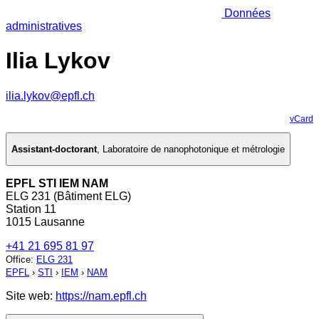
Données
administratives
Ilia Lykov
ilia.lykov@epfl.ch
vCard
Assistant-doctorant
,
Laboratoire de nanophotonique et métrologie
EPFL STI IEM NAM
ELG 231 (Bâtiment ELG)
Station 11
1015 Lausanne
+41 21 695 81 97
Office
:
ELG 231
EPFL
›
STI
›
IEM
›
NAM
Site web:
https://nam.epfl.ch