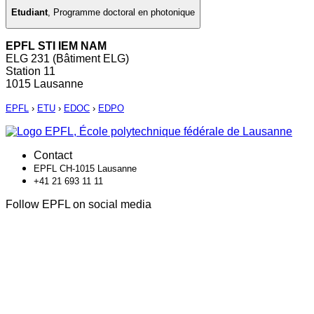
Etudiant
,
Programme doctoral en photonique
EPFL STI IEM NAM
ELG 231 (Bâtiment ELG)
Station 11
1015 Lausanne
EPFL
›
ETU
›
EDOC
›
EDPO
Contact
EPFL CH-1015 Lausanne
+41 21 693 11 11
Follow EPFL on social media