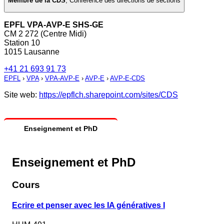
Membre de la CDS
,
Conférence des directions de sections
EPFL VPA-AVP-E SHS-GE
CM 2 272 (Centre Midi)
Station 10
1015 Lausanne
+41 21 693 91 73
EPFL
›
VPA
›
VPA-AVP-E
›
AVP-E
›
AVP-E-CDS
Site web:
https://epflch.sharepoint.com/sites/CDS
Enseignement et PhD
Enseignement et PhD
Cours
Ecrire et penser avec les IA génératives I