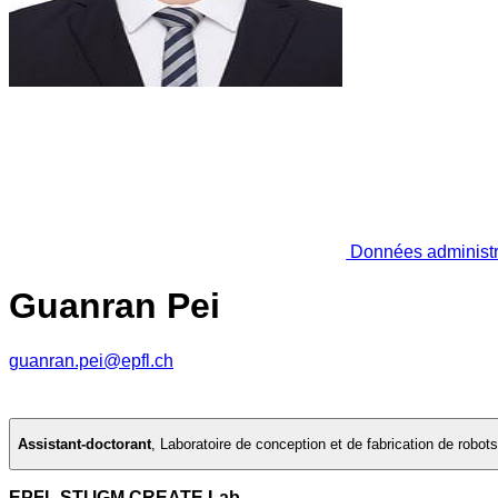
Données administr
Guanran Pei
guanran.pei@epfl.ch
Assistant-doctorant
,
Laboratoire de conception et de fabrication de robot
EPFL STI IGM CREATE Lab