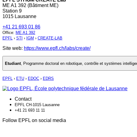
ME A1 392 (Bâtiment ME)
Station 9
1015 Lausanne
+41 21 693 01 86
Office
:
ME A1 392
EPFL
›
STI
›
IGM
›
CREATE-LAB
Site web:
https://www.epfl.ch/labs/create/
Etudiant
,
Programme doctoral en robotique, contrôle et systèmes intellige
EPFL
›
ETU
›
EDOC
›
EDRS
Contact
EPFL CH-1015 Lausanne
+41 21 693 11 11
Follow EPFL on social media