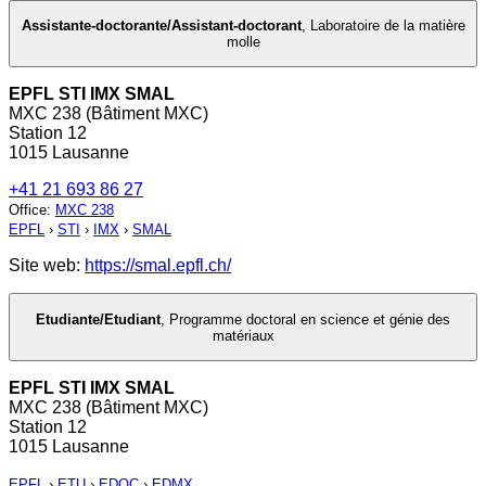
Assistante-doctorante/Assistant-doctorant
,
Laboratoire de la matière
molle
EPFL STI IMX SMAL
MXC 238 (Bâtiment MXC)
Station 12
1015 Lausanne
+41 21 693 86 27
Office
:
MXC 238
EPFL
›
STI
›
IMX
›
SMAL
Site web:
https://smal.epfl.ch/
Etudiante/Etudiant
,
Programme doctoral en science et génie des
matériaux
EPFL STI IMX SMAL
MXC 238 (Bâtiment MXC)
Station 12
1015 Lausanne
EPFL
›
ETU
›
EDOC
›
EDMX