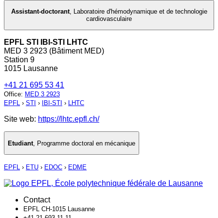
Assistant-doctorant
,
Laboratoire d'hémodynamique et de technologie
cardiovasculaire
EPFL STI IBI-STI LHTC
MED 3 2923 (Bâtiment MED)
Station 9
1015 Lausanne
+41 21 695 53 41
Office
:
MED 3 2923
EPFL
›
STI
›
IBI-STI
›
LHTC
Site web:
https://lhtc.epfl.ch/
Etudiant
,
Programme doctoral en mécanique
EPFL
›
ETU
›
EDOC
›
EDME
Contact
EPFL CH-1015 Lausanne
+41 21 693 11 11