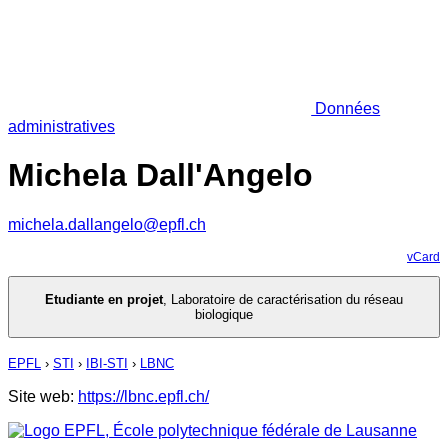
Données
administratives
Michela Dall'Angelo
michela.dallangelo@epfl.ch
vCard
Etudiante en projet
,
Laboratoire de caractérisation du réseau
biologique
EPFL
›
STI
›
IBI-STI
›
LBNC
Site web:
https://lbnc.epfl.ch/