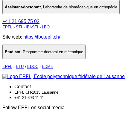
Assistant-doctorant
,
Laboratoire de biomécanique en orthopédie
+41 21 695 75 02
EPFL
›
STI
›
IBI-STI
›
LBO
Site web:
https://lbo.epfl.ch/
Etudiant
,
Programme doctoral en mécanique
EPFL
›
ETU
›
EDOC
›
EDME
Contact
EPFL CH-1015 Lausanne
+41 21 693 11 11
Follow EPFL on social media