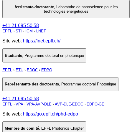
Assistante-doctorante
,
Laboratoire de nanoscience pour les
technologies énergétiques
+41 21 695 50 58
EPFL
›
STI
›
IGM
›
LNET
Site web:
https://lnet.epfl.ch/
Etudiante
,
Programme doctoral en photonique
EPFL
›
ETU
›
EDOC
›
EDPO
Représentante des doctorants
,
Programme doctoral Photonique
+41 21 695 50 58
EPFL
›
VPA
›
VPA-AVP-DLE
›
AVP-DLE-EDOC
›
EDPO-GE
Site web:
https://go.epfl.ch/phd-edpo
Membre du comité
,
EPFL Photonics Chapter