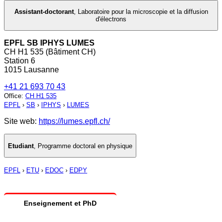
Assistant-doctorant
,
Laboratoire pour la microscopie et la diffusion
d'électrons
EPFL SB IPHYS LUMES
CH H1 535 (Bâtiment CH)
Station 6
1015 Lausanne
+41 21 693 70 43
Office
:
CH H1 535
EPFL
›
SB
›
IPHYS
›
LUMES
Site web:
https://lumes.epfl.ch/
Etudiant
,
Programme doctoral en physique
EPFL
›
ETU
›
EDOC
›
EDPY
Enseignement et PhD