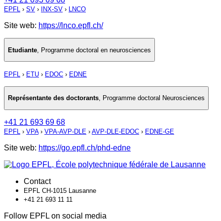
EPFL
›
SV
›
INX-SV
›
LNCO
Site web:
https://lnco.epfl.ch/
Etudiante
,
Programme doctoral en neurosciences
EPFL
›
ETU
›
EDOC
›
EDNE
Représentante des doctorants
,
Programme doctoral Neurosciences
+41 21 693 69 68
EPFL
›
VPA
›
VPA-AVP-DLE
›
AVP-DLE-EDOC
›
EDNE-GE
Site web:
https://go.epfl.ch/phd-edne
Contact
EPFL CH-1015 Lausanne
+41 21 693 11 11
Follow EPFL on social media