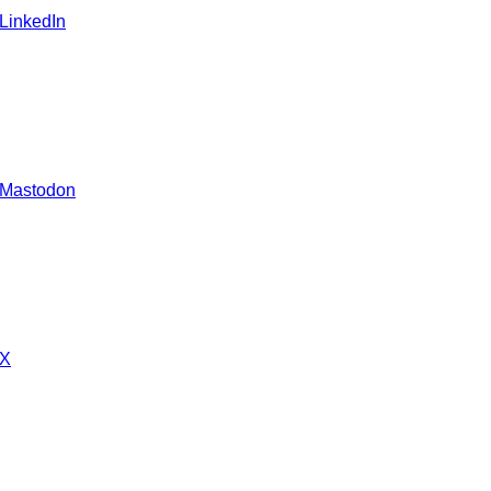
 LinkedIn
 Mastodon
 X