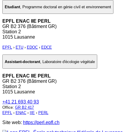
Etudiant
,
Programme doctoral en génie civil et environnement
EPFL ENAC IIE PERL
GR B2 376 (Bâtiment GR)
Station 2
1015 Lausanne
EPFL
›
ETU
›
EDOC
›
EDCE
Assistant-doctorant
,
Laboratoire d'écologie végétale
EPFL ENAC IIE PERL
GR B2 376 (Bâtiment GR)
Station 2
1015 Lausanne
+41 21 693 40 93
Office
:
GR B2 417
EPFL
›
ENAC
›
IIE
›
PERL
Site web:
https://perl.epfl.ch