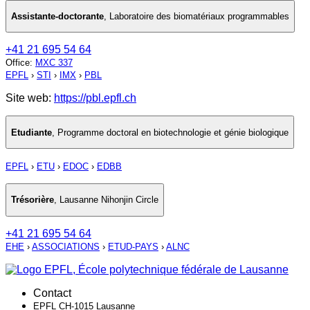
Assistante-doctorante
,
Laboratoire des biomatériaux programmables
+41 21 695 54 64
Office
:
MXC 337
EPFL
›
STI
›
IMX
›
PBL
Site web:
https://pbl.epfl.ch
Etudiante
,
Programme doctoral en biotechnologie et génie biologique
EPFL
›
ETU
›
EDOC
›
EDBB
Trésorière
,
Lausanne Nihonjin Circle
+41 21 695 54 64
EHE
›
ASSOCIATIONS
›
ETUD-PAYS
›
ALNC
Contact
EPFL CH-1015 Lausanne