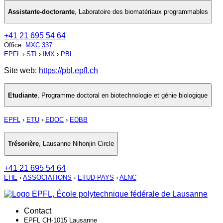
Assistante-doctorante
,
Laboratoire des biomatériaux programmables
+41 21 695 54 64
Office
:
MXC 337
EPFL
›
STI
›
IMX
›
PBL
Site web:
https://pbl.epfl.ch
Etudiante
,
Programme doctoral en biotechnologie et génie biologique
EPFL
›
ETU
›
EDOC
›
EDBB
Trésorière
,
Lausanne Nihonjin Circle
+41 21 695 54 64
EHE
›
ASSOCIATIONS
›
ETUD-PAYS
›
ALNC
Contact
EPFL CH-1015 Lausanne