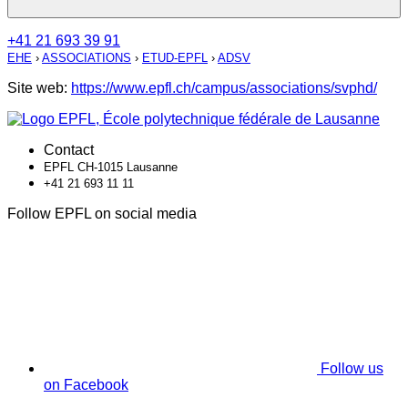
+41 21 693 39 91
EHE
›
ASSOCIATIONS
›
ETUD-EPFL
›
ADSV
Site web:
https://www.epfl.ch/campus/associations/svphd/
Contact
EPFL CH-1015 Lausanne
+41 21 693 11 11
Follow EPFL on social media
Follow us
on Facebook