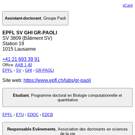
vCard
Assistant-doctorant
,
Groupe Paoli
EPFL SV GHI GR-PAOLI
SV 3809 (Bâtiment SV)
Station 19
1015 Lausanne
+41 21 693 39 91
Office
:
AAB 1 40
EPFL
›
SV
›
GHI
›
GR-PAOLI
Site web:
https://www.epfl.ch/labs/gr-paoli
Etudiant
,
Programme doctoral en Biologie computationnelle et
quantitative
EPFL
›
ETU
›
EDOC
›
EDCB
Responsable Evénements
,
Association des doctorants en sciences
de la vie