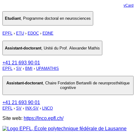
vCard
Etudiant
,
Programme doctoral en neurosciences
EPFL
›
ETU
›
EDOC
›
EDNE
Assistant-doctorant
,
Unité du Prof. Alexander Mathis
+41 21 693 90 01
EPFL
›
SV
›
BMI
›
UPAMATHIS
Assistant-doctorant
,
Chaire Fondation Bertarelli de neuroprosthétique
cognitive
+41 21 693 90 01
EPFL
›
SV
›
INX-SV
›
LNCO
Site web:
https://lnco.epfl.ch/