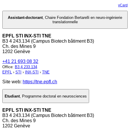
vCard
Assistant-doctorant
,
Chaire Fondation Bertarelli en neuro-ingénierie
translationnelle
EPFL STI INX-STI TNE
B3 4 243.134 (Campus Biotech bâtiment B3)
Ch. des Mines 9
1202 Genève
+41 21 693 08 32
Office
:
B3 4 233.134
EPFL
›
STI
›
INX-STI
›
TNE
Site web:
https://tne.epfl.ch
Etudiant
,
Programme doctoral en neurosciences
EPFL STI INX-STI TNE
B3 4 243.134 (Campus Biotech bâtiment B3)
Ch. des Mines 9
1202 Genève