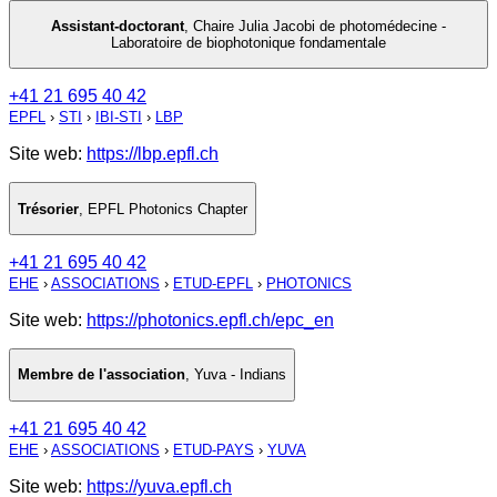
Assistant-doctorant
,
Chaire Julia Jacobi de photomédecine -
Laboratoire de biophotonique fondamentale
+41 21 695 40 42
EPFL
›
STI
›
IBI-STI
›
LBP
Site web:
https://lbp.epfl.ch
Trésorier
,
EPFL Photonics Chapter
+41 21 695 40 42
EHE
›
ASSOCIATIONS
›
ETUD-EPFL
›
PHOTONICS
Site web:
https://photonics.epfl.ch/epc_en
Membre de l'association
,
Yuva - Indians
+41 21 695 40 42
EHE
›
ASSOCIATIONS
›
ETUD-PAYS
›
YUVA
Site web:
https://yuva.epfl.ch