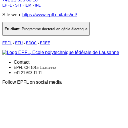
EPFL
›
STI
›
IEM
›
INL
Site web:
https://www.epfl.ch/labs/inl/
Etudiant
,
Programme doctoral en génie électrique
EPFL
›
ETU
›
EDOC
›
EDEE
Contact
EPFL CH-1015 Lausanne
+41 21 693 11 11
Follow EPFL on social media