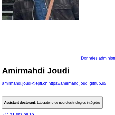
Données administr
Amirmahdi Joudi
amirmahdi.joudi@epfl.ch
https://amirmahdijoudi.github.io/
Assistant-doctorant
,
Laboratoire de neurotechnologies intégrées
+41 21 693 08 10