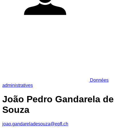
Données
administratives
João Pedro Gandarela de
Souza
joao.gandareladesouza@epfl.ch