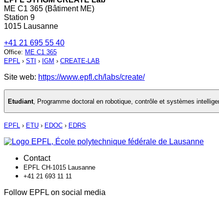
ME C1 365 (Bâtiment ME)
Station 9
1015 Lausanne
+41 21 695 55 40
Office
:
ME C1 365
EPFL
›
STI
›
IGM
›
CREATE-LAB
Site web:
https://www.epfl.ch/labs/create/
Etudiant
,
Programme doctoral en robotique, contrôle et systèmes intellige
EPFL
›
ETU
›
EDOC
›
EDRS
Contact
EPFL CH-1015 Lausanne
+41 21 693 11 11
Follow EPFL on social media