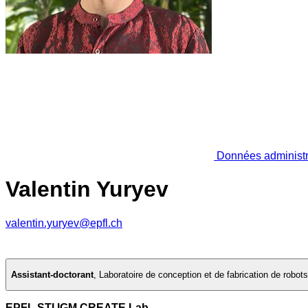
Données administr
Valentin Yuryev
valentin.yuryev@epfl.ch
Assistant-doctorant
,
Laboratoire de conception et de fabrication de robot
EPFL STI IGM CREATE Lab