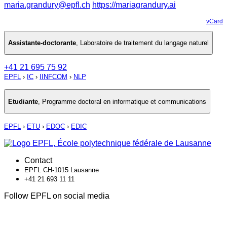
maria.grandury@epfl.ch
https://mariagrandury.ai
vCard
Assistante-doctorante
,
Laboratoire de traitement du langage naturel
+41 21 695 75 92
EPFL
›
IC
›
IINFCOM
›
NLP
Etudiante
,
Programme doctoral en informatique et communications
EPFL
›
ETU
›
EDOC
›
EDIC
Contact
EPFL CH-1015 Lausanne
+41 21 693 11 11
Follow EPFL on social media