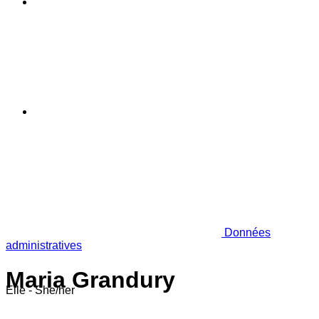
Données
administratives
Maria Grandury
Elle - She/her