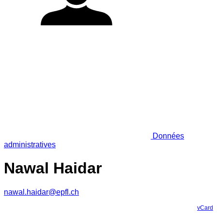
Données
administratives
Nawal Haidar
nawal.haidar@epfl.ch
vCard