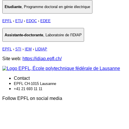
Etudiante
,
Programme doctoral en génie électrique
EPFL
›
ETU
›
EDOC
›
EDEE
Assistante-doctorante
,
Laboratoire de l'IDIAP
EPFL
›
STI
›
IEM
›
LIDIAP
Site web:
https://idiap.epfl.ch/
Contact
EPFL CH-1015 Lausanne
+41 21 693 11 11
Follow EPFL on social media