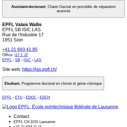
Assistant-doctorant
,
Chaire Gaznat en procédés de séparation
avancés
EPFL Valais Wallis
EPFL SB ISIC LAS
Rue de l'Industrie 17
1951 Sion
+41 21 693 41 85
Office
:
I17 1 J2
EPFL
›
SB
›
ISIC
›
LAS
Site web:
https://las.epfl.ch/
Etudiant
,
Programme doctoral en chimie et génie chimique
EPFL
›
ETU
›
EDOC
›
EDCH
Contact
EPFL CH-1015 Lausanne
+41 21 693 11 11