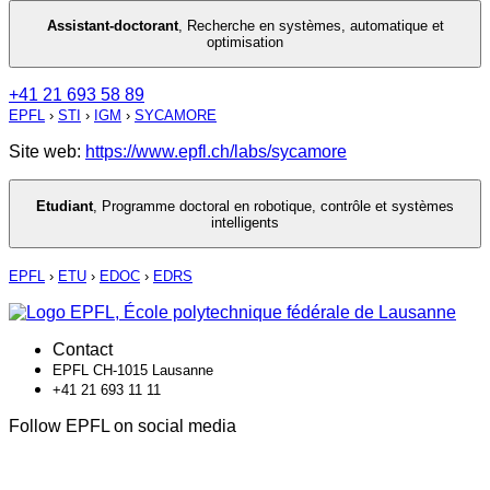
Assistant-doctorant
,
Recherche en systèmes, automatique et
optimisation
+41 21 693 58 89
EPFL
›
STI
›
IGM
›
SYCAMORE
Site web:
https://www.epfl.ch/labs/sycamore
Etudiant
,
Programme doctoral en robotique, contrôle et systèmes
intelligents
EPFL
›
ETU
›
EDOC
›
EDRS
Contact
EPFL CH-1015 Lausanne
+41 21 693 11 11
Follow EPFL on social media