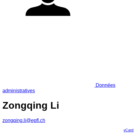
Données
administratives
Zongqing Li
zongqing.li@epfl.ch
vCard