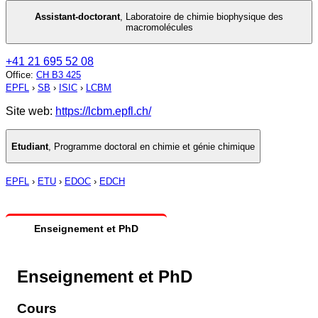
Assistant-doctorant
,
Laboratoire de chimie biophysique des
macromolécules
+41 21 695 52 08
Office
:
CH B3 425
EPFL
›
SB
›
ISIC
›
LCBM
Site web:
https://lcbm.epfl.ch/
Etudiant
,
Programme doctoral en chimie et génie chimique
EPFL
›
ETU
›
EDOC
›
EDCH
Enseignement et PhD
Enseignement et PhD
Cours