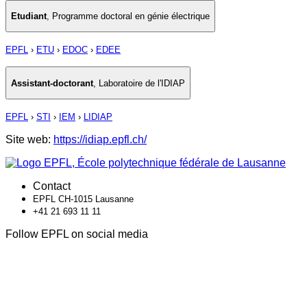
Etudiant
,
Programme doctoral en génie électrique
EPFL
›
ETU
›
EDOC
›
EDEE
Assistant-doctorant
,
Laboratoire de l'IDIAP
EPFL
›
STI
›
IEM
›
LIDIAP
Site web:
https://idiap.epfl.ch/
Contact
EPFL CH-1015 Lausanne
+41 21 693 11 11
Follow EPFL on social media