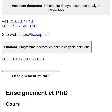
Assistant-doctorant
,
Laboratoire de synthèse et de catalyse
inorganique
+41 21 693 77 43
EPFL
›
SB
›
ISIC
›
LSCI
Site web:
https://lsci.epfl.ch
Etudiant
,
Programme doctoral en chimie et génie chimique
EPFL
›
ETU
›
EDOC
›
EDCH
Enseignement et PhD
Enseignement et PhD
Cours