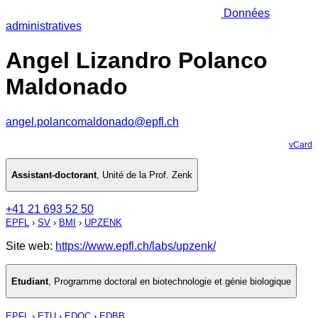
Données
administratives
Angel Lizandro Polanco
Maldonado
angel.polancomaldonado@epfl.ch
vCard
Assistant-doctorant
,
Unité de la Prof. Zenk
+41 21 693 52 50
EPFL
›
SV
›
BMI
›
UPZENK
Site web:
https://www.epfl.ch/labs/upzenk/
Etudiant
,
Programme doctoral en biotechnologie et génie biologique
EPFL
›
ETU
›
EDOC
›
EDBB