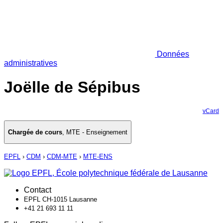
Données
administratives
Joëlle de Sépibus
vCard
Chargée de cours
,
MTE - Enseignement
EPFL
›
CDM
›
CDM-MTE
›
MTE-ENS
Contact
EPFL CH-1015 Lausanne
+41 21 693 11 11