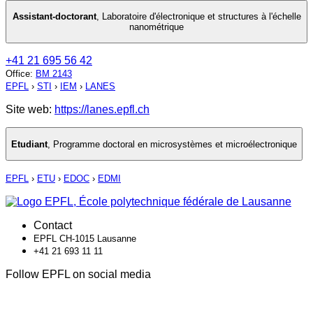
Assistant-doctorant
,
Laboratoire d'électronique et structures à l'échelle
nanométrique
+41 21 695 56 42
Office
:
BM 2143
EPFL
›
STI
›
IEM
›
LANES
Site web:
https://lanes.epfl.ch
Etudiant
,
Programme doctoral en microsystèmes et microélectronique
EPFL
›
ETU
›
EDOC
›
EDMI
Contact
EPFL CH-1015 Lausanne
+41 21 693 11 11
Follow EPFL on social media