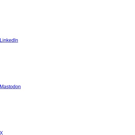
 LinkedIn
 Mastodon
 X