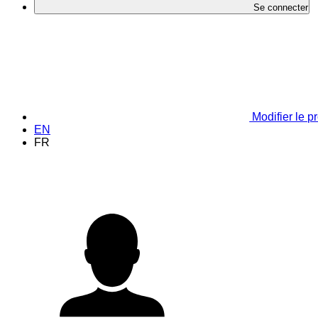
Se connecter
Modifier le pr
EN
FR