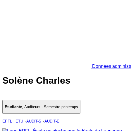
Données administr
Solène Charles
Etudiante
,
Auditeurs - Semestre printemps
EPFL
›
ETU
›
AUDIT-S
›
AUDIT-E