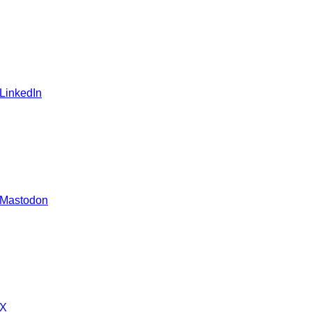
 LinkedIn
 Mastodon
 X