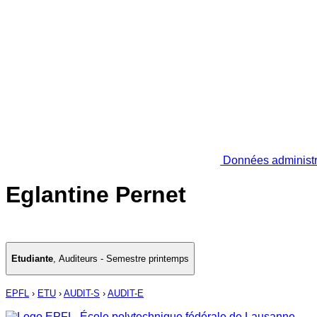
Données administr
Eglantine Pernet
Etudiante
,
Auditeurs - Semestre printemps
EPFL
›
ETU
›
AUDIT-S
›
AUDIT-E