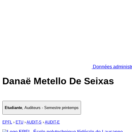
Données administr
Danaë Metello De Seixas
Etudiante
,
Auditeurs - Semestre printemps
EPFL
›
ETU
›
AUDIT-S
›
AUDIT-E