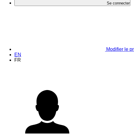
Se connecter
Modifier le pr
EN
FR