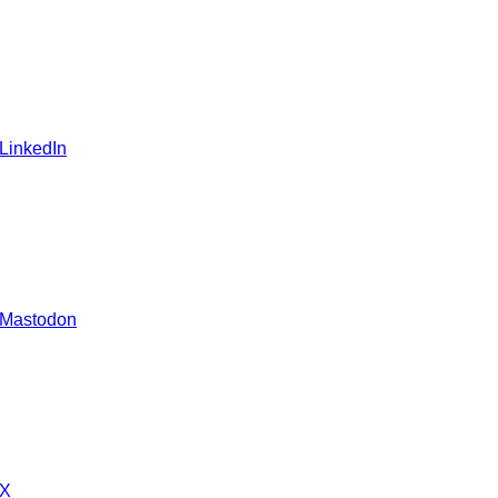
 LinkedIn
 Mastodon
 X