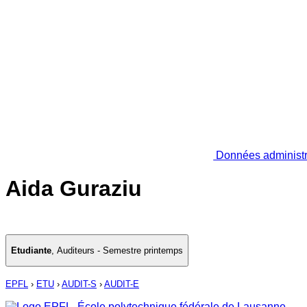
Données administr
Aida Guraziu
Etudiante
,
Auditeurs - Semestre printemps
EPFL
›
ETU
›
AUDIT-S
›
AUDIT-E