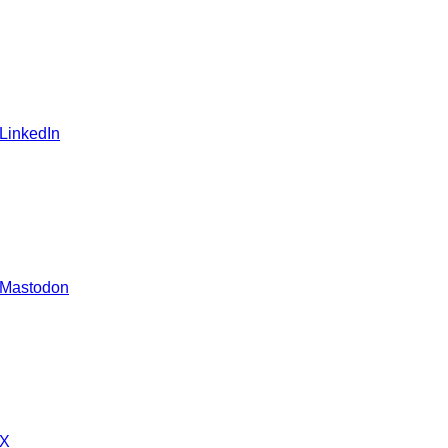
 LinkedIn
 Mastodon
 X