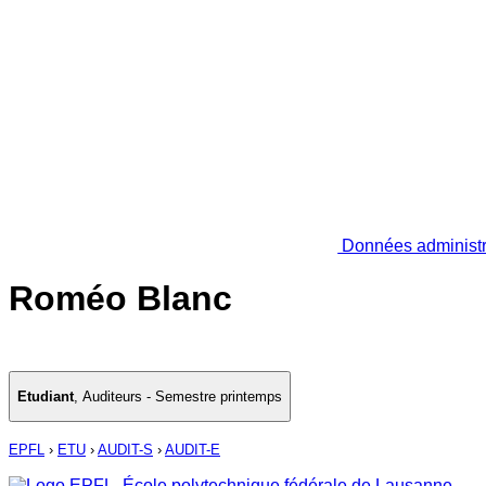
Données administr
Roméo Blanc
Etudiant
,
Auditeurs - Semestre printemps
EPFL
›
ETU
›
AUDIT-S
›
AUDIT-E