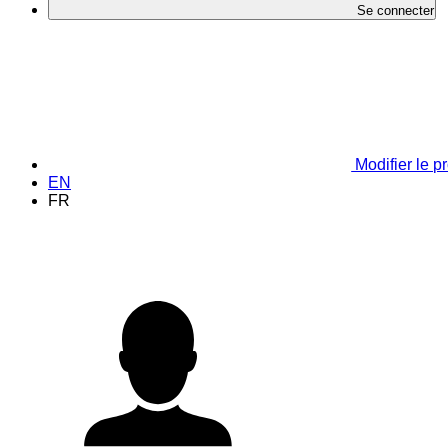
Se connecter
Modifier le pr
EN
FR