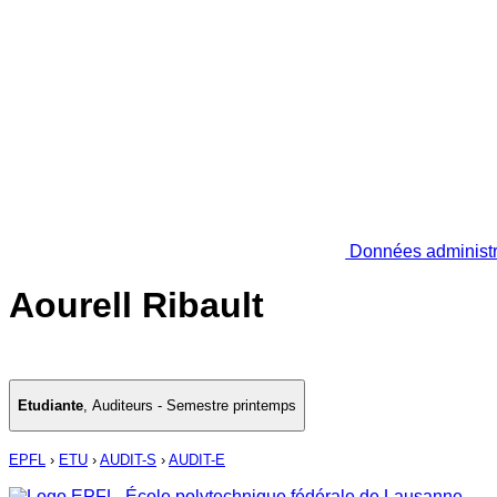
Données administr
Aourell Ribault
Etudiante
,
Auditeurs - Semestre printemps
EPFL
›
ETU
›
AUDIT-S
›
AUDIT-E