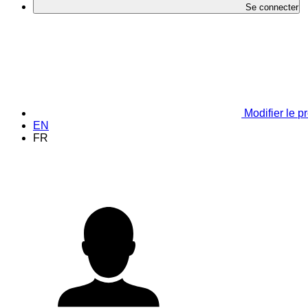
Se connecter
Modifier le pr
EN
FR