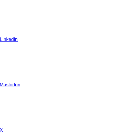
 LinkedIn
 Mastodon
 X