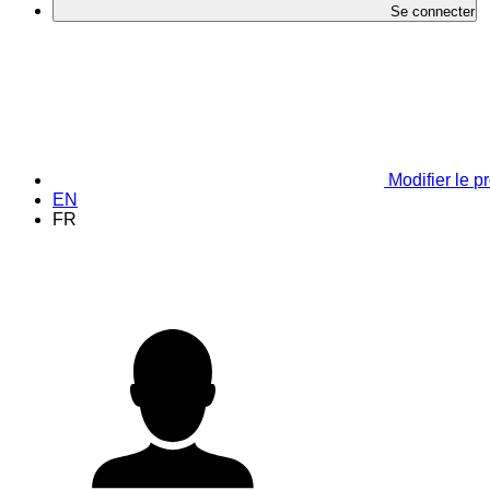
Se connecter
Modifier le pr
EN
FR