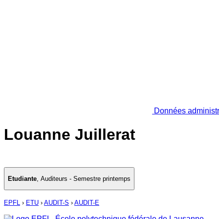
Données administr
Louanne Juillerat
Etudiante
,
Auditeurs - Semestre printemps
EPFL
›
ETU
›
AUDIT-S
›
AUDIT-E