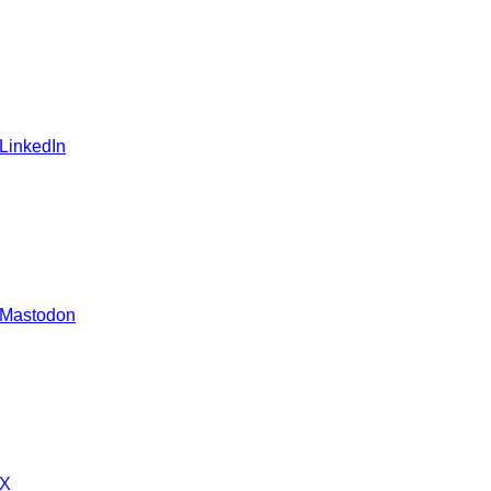
 LinkedIn
 Mastodon
 X